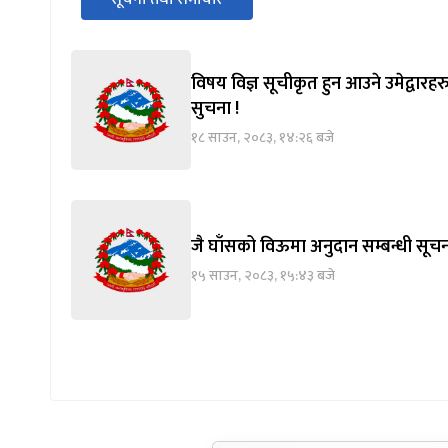
पहिलो
(सक्रिय ट्याब)
ट्याबको
सामग्रीमा
जानुहोस्
विषय विज्ञ सूचीकृत हुन आउने उमेद्वारह
सुचना !
१८ साउन, २०८३, १४:२६ बजे
जै घाँसको विऊमा अनुदान सम्बन्धी सूचन
१५ साउन, २०८३, १५:४३ बजे