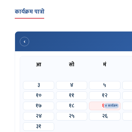
कार्यक्रम पात्रो
‹
आ
सो
मं
३
४
५
१०
११
१२
१७
१८
१९
१
कार्यक्रम
२४
२५
२६
३१