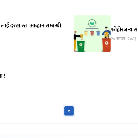
रुलाई दरखास्ता आव्हान सम्बन्धी
फोहोरजन्य साम
२० साउन, २०८३,
ा !
१