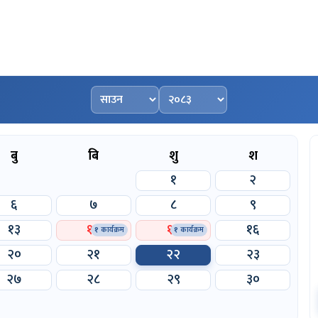
महिना चयन गर्नुहोस्
वर्ष चयन गर्नुहोस्
बु
बि
शु
श
१
२
६
७
८
९
१३
१४
१५
१६
१
कार्यक्रम
१
कार्यक्रम
२०
२१
२२
२३
२७
२८
२९
३०