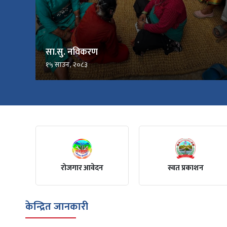
सा.सु. नविकरण
१५ साउन, २०८३
रोजगार आवेदन
स्वत प्रकाशन
केन्द्रित जानकारी