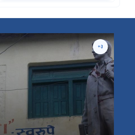
कार्यपालिका बैठक
२०८३-०४-१९ | ११:००
थाहा नगरपालिका
+३