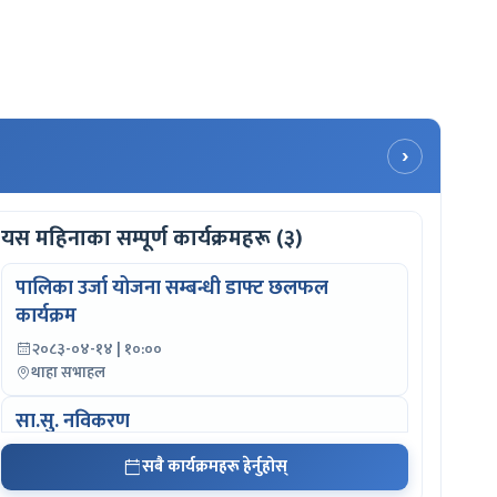
›
यस महिनाका सम्पूर्ण कार्यक्रमहरू (३)
पालिका उर्जा योजना सम्बन्धी डाफ्ट छलफल
कार्यक्रम
२०८३-०४-१४ | १०:००
थाहा सभाहल
सा.सु. नविकरण
२०८३-०४-१५ | ०९:००
सबै कार्यक्रमहरू हेर्नुहोस्
सबै वडा कार्यालय